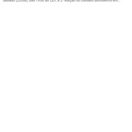
sábado (12/08), das 7h30 às 11h, a 1ª edição do Desafio Bombeiros em...