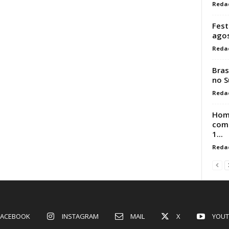
Reda
Fest
ago
Reda
Bras
no S
Reda
Hom
comp
1...
Reda
FACEBOOK
INSTAGRAM
MAIL
X
YOUT