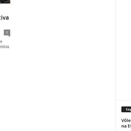
iva
0
de
olícia
Se
Vôle
na E