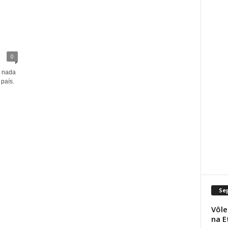
0
 nada
país.
Se
Vôle
na E