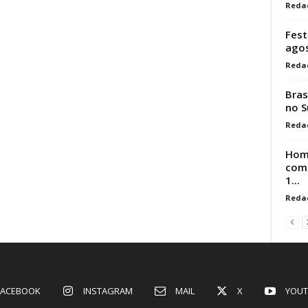
Reda
Fest
ago
Reda
Bras
no S
Reda
Hom
comp
1...
Reda
FACEBOOK
INSTAGRAM
MAIL
X
YOUT