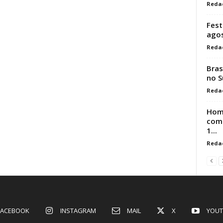
Reda
Fest
ago
Reda
Bras
no S
Reda
Hom
comp
1...
Reda
FACEBOOK
INSTAGRAM
MAIL
X
YOUT