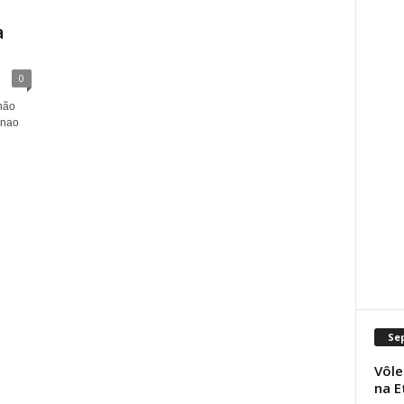
a
0
hão
 nao
Se
Vôle
na E