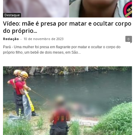
Destaque
Vídeo: mãe é presa por matar e ocultar corpo
do próprio...
Redação
-
10 de novembro de 2023
0
Pará - Uma mulher foi presa em flagrante por matar e ocultar o corpo do
próprio filho, um bebê de dois meses, em São...