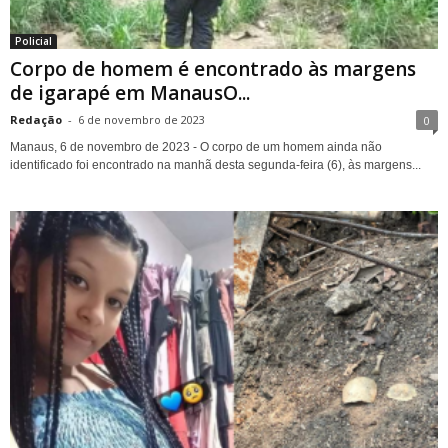
Policial
Corpo de homem é encontrado às margens
de igarapé em ManausO...
Redação
-
6 de novembro de 2023
0
Manaus, 6 de novembro de 2023 - O corpo de um homem ainda não
identificado foi encontrado na manhã desta segunda-feira (6), às margens...