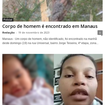
Policial
Corpo de homem é encontrado em Manaus
Redação
-
19 de novembro de 2023
0
Manaus - Um corpo de homem, não identificado, foi encontrado na manhã
deste domingo (19) na rua Universal, bairro Jorge Teixeira, 4º etapa, zona...