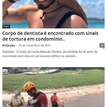
País
Corpo de dentista é encontrado com sinais
de tortura em condomínio...
Redação
-
26 de novembro de 2023
0
Salvador - O corpo de Lucas Maia de Oliveira, um dentista de 36 anos, foi
encontrado sem vida em um luxuoso edifício na avenida...