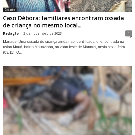
Cidade
Caso Débora: familiares encontram ossada
de criança no mesmo local...
Redação
-
3 de novembro de 2023
0
Manaus- Uma ossada de criança ainda não identificada foi encontrada na
usina Mauá, bairro Mauazinho, na zona leste de Manaus, nesta sexta-feira
(03/11). O...