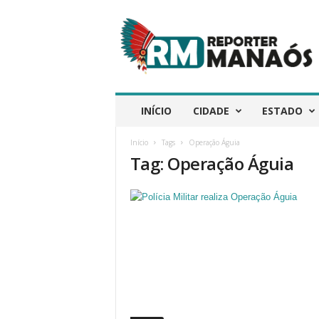
R
e
p
ó
r
t
e
INÍCIO
CIDADE
ESTADO
r
M
Início
Tags
Operação Águia
a
Tag: Operação Águia
n
a
ó
s