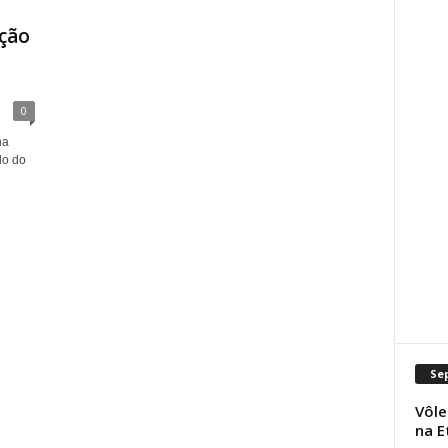
ação
0
na
do do
Se
Vôle
na E