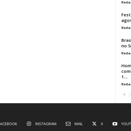
Reda
Fest
ago
Reda
Bras
no S
Reda
Hom
comp
1...
Reda
FACEBOOK
INSTAGRAM
MAIL
X
YOUT