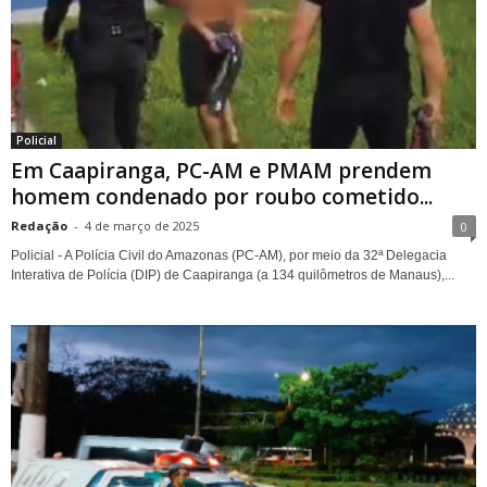
Policial
Em Caapiranga, PC-AM e PMAM prendem
homem condenado por roubo cometido...
Redação
-
4 de março de 2025
0
Policial - A Polícia Civil do Amazonas (PC-AM), por meio da 32ª Delegacia
Interativa de Polícia (DIP) de Caapiranga (a 134 quilômetros de Manaus),...