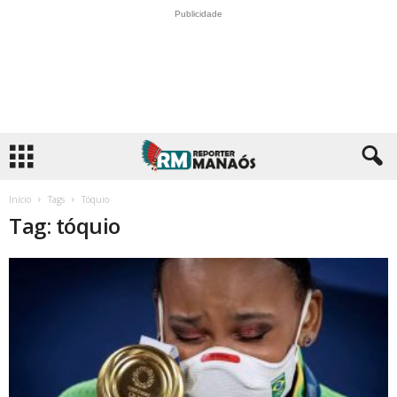
Publicidade
Início
Tags
Tóquio
Tag: tóquio