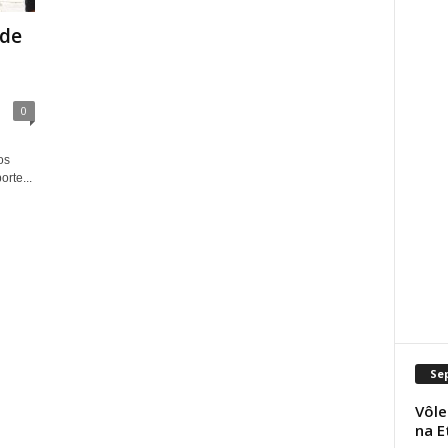
 de
0
os
rte...
Se
Vôle
na E