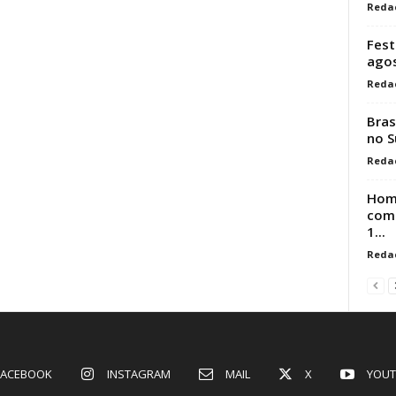
Reda
Fest
ago
Reda
Bras
no S
Reda
Hom
comp
1...
Reda
FACEBOOK
INSTAGRAM
MAIL
X
YOUT