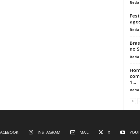
Reda
Fest
ago
Reda
Bras
no S
Reda
Hom
comp
1...
Reda
FACEBOOK
INSTAGRAM
MAIL
X
YOUT