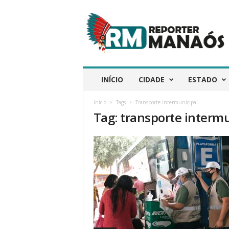
R
e
p
ó
r
t
e
INÍCIO
CIDADE
ESTADO
r
M
Início
Tags
Transporte intermunicipal
a
Tag: transporte intermu
n
a
ó
s