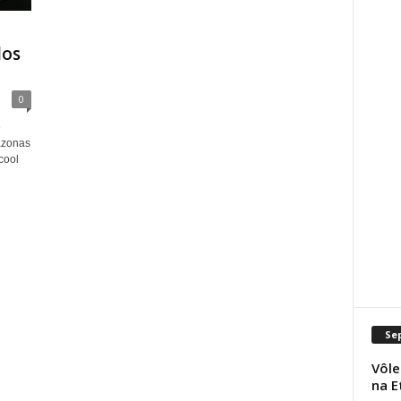
los
0
e
azonas
cool
Se
Vôle
na E