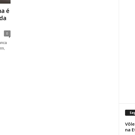
na é
 da
0
unca
os,
Se
Vôle
na E