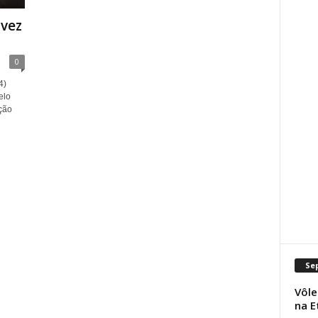
vez
0
4)
elo
ção
Se
Vôle
na E