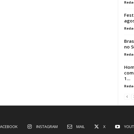
Reda
Fest
ago
Reda
Bras
no S
Reda
Hom
comp
1...
Reda
FACEBOOK
INSTAGRAM
MAIL
X
YOUT