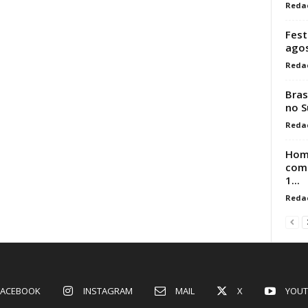
Reda
Fest
ago
Reda
Bras
no S
Reda
Hom
comp
1...
Reda
FACEBOOK
INSTAGRAM
MAIL
X
YOUT