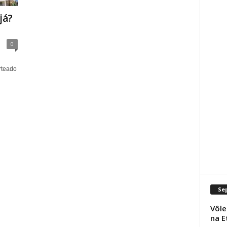
já?
0
rteado
Se
Vôle
na E