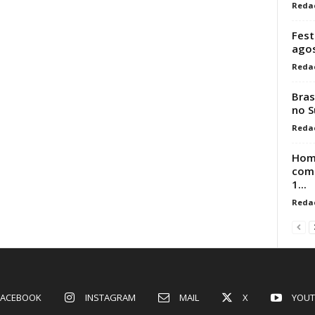
Reda
Fest
ago
Reda
Bras
no S
Reda
Hom
comp
1...
Reda
FACEBOOK
INSTAGRAM
MAIL
X
YOUT