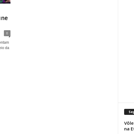
úne
0
entam
eio da
Se
Vôle
na E