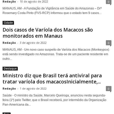
Redação
-
10 de agosto de 2022
0
MANAUS, AM - A Fundação de Vigilância em Saúde do Amazonas – Drª
Rosemary Costa Pinto (FVS-RCP) informou que o estado tem 9 casos...
Cidade
Dois casos de Varíola dos Macacos são
monitorados em Manaus
Redação
-
3 de agosto de 2022
0
MANAUS, AM - Um novo caso suspeito de Varíola dos Macacos (Monkeypox)
está sendo investigado no Amazonas. Trata-se de um paciente residente em
outro...
Destaque
Ministro diz que Brasil terá antiviral para
tratar varíola dos macacosInicialmente,...
Redação
-
1 de agosto de 2022
0
Saúde - O ministro da Saúde, Marcelo Queiroga, anunciou nesta segunda-
feira (1º) pelo Twitter, que o Brasil receberá, por intermédio da Organização
Pan-Americana da...