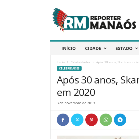
R
e
p
ó
r
t
e
INÍCIO
CIDADE
ESTADO
r
M
Início
Celebridades
Após 30 anos, Skank anunci
a
CELEBRIDADES
n
Após 30 anos, Ska
a
ó
em 2020
s
3 de novembro de 2019