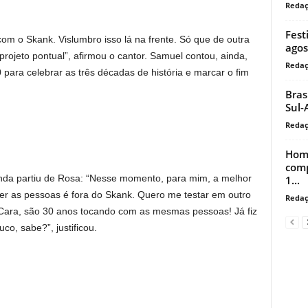
Reda
Fest
com o Skank. Vislumbro isso lá na frente. Só que de outra
agos
rojeto pontual”, afirmou o cantor. Samuel contou, ainda,
Reda
para celebrar as três décadas de história e marcar o fim
Bras
Sul-
Reda
Home
comp
anda partiu de Rosa: “Nesse momento, para mim, a melhor
1...
r as pessoas é fora do Skank. Quero me testar em outro
Reda
 Cara, são 30 anos tocando com as mesmas pessoas! Já fiz
co, sabe?”, justificou.