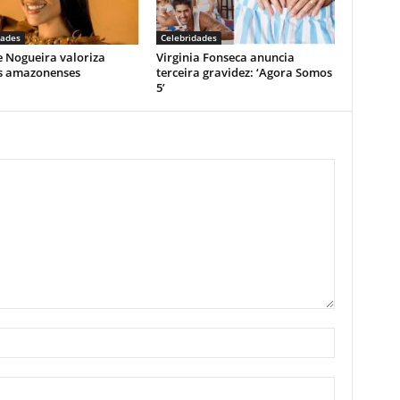
dades
Celebridades
e Nogueira valoriza
Virginia Fonseca anuncia
as amazonenses
terceira gravidez: ‘Agora Somos
5’