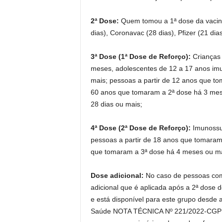
2ª Dose:
Quem tomou a 1ª dose da vacina
dias), Coronavac (28 dias), Pfizer (21 di
3ª Dose (1ª Dose de Reforço):
Crianças 
meses, adolescentes de 12 a 17 anos im
mais; pessoas a partir de 12 anos que to
60 anos que tomaram a 2ª dose há 3 mes
28 dias ou mais;
4ª Dose (2ª Dose de Reforço):
Imunossup
pessoas a partir de 18 anos que tomaram
que tomaram a 3ª dose há 4 meses ou ma
Dose adicional:
No caso de pessoas com
adicional que é aplicada após a 2ª dose 
e está disponível para este grupo desde a
Saúde NOTA TÉCNICA Nº 221/2022-CGPNI/