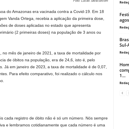
Foto: Lucas Silva/Secom
Reda
soa do Amazonas era vacinada contra a Covid-19. Em 18
Fest
gem Vanda Ortega, recebia a aplicação da primeira dose,
agos
lhões de doses aplicadas no estado que apresenta
Reda
rimário (2 primeiras doses) na população de 3 anos ou
Bras
Sul-
Reda
, no mês de janeiro de 2021, a taxa de mortalidade por
a de óbitos na população, era de 24,6, isto é, pelo
Home
s. Já em janeiro de 2023, a taxa de mortalidade é de 0,07,
comp
es. Para efeito comparativo, foi realizado o cálculo nos
1...
no.
Reda
s cada registro de óbito não é só um número. Nós sempre
tiva e lembramos cotidianamente que cada número é uma