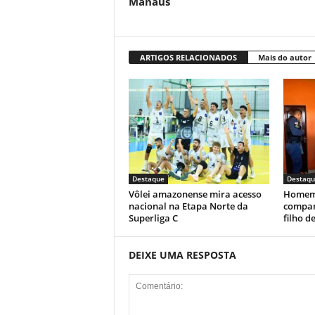
Manaus
ARTIGOS RELACIONADOS
Mais do autor
Destaque
Destaqu
Vôlei amazonense mira acesso
Homem 
nacional na Etapa Norte da
compan
Superliga C
filho d
DEIXE UMA RESPOSTA