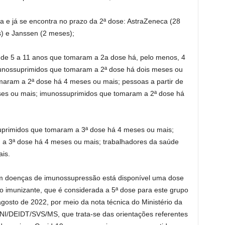
 e já se encontra no prazo da 2ª dose: AstraZeneca (28
as) e Janssen (2 meses);
de 5 a 11 anos que tomaram a 2a dose há, pelo menos, 4
unossuprimidos que tomaram a 2ª dose há dois meses ou
maram a 2ª dose há 4 meses ou mais; pessoas a partir de
es ou mais; imunossuprimidos que tomaram a 2ª dose há
rimidos que tomaram a 3ª dose há 4 meses ou mais;
 a 3ª dose há 4 meses ou mais; trabalhadores da saúde
is.
 doenças de imunossupressão está disponível uma dose
do imunizante, que é considerada a 5ª dose para este grupo
gosto de 2022, por meio da nota técnica do Ministério da
DEIDT/SVS/MS, que trata-se das orientações referentes