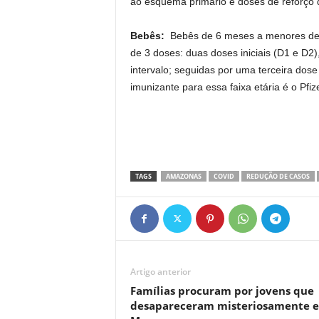
ao esquema primário e doses de reforço
Bebês:
Bebês de 6 meses a menores de 
de 3 doses: duas doses iniciais (D1 e D
intervalo; seguidas por uma terceira dos
imunizante para essa faixa etária é o Pfiz
TAGS
AMAZONAS
COVID
REDUÇÃO DE CASOS
Artigo anterior
Famílias procuram por jovens que
desapareceram misteriosamente 