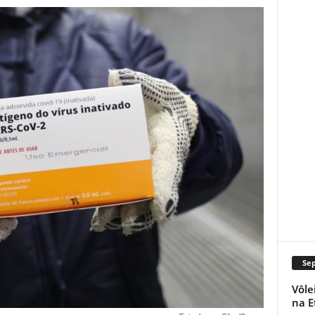
Se
Vôle
na E