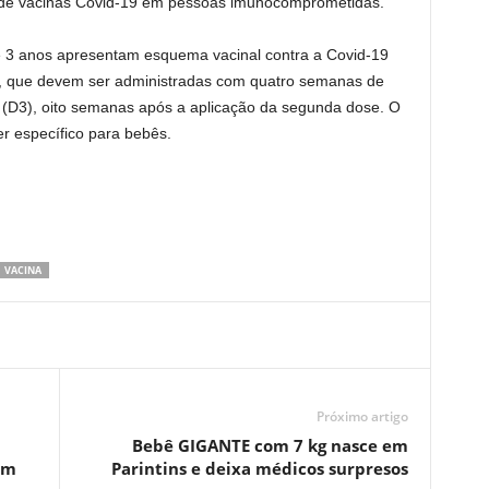
 de vacinas Covid-19 em pessoas imunocomprometidas.
3 anos apresentam esquema vacinal contra a Covid-19
2), que devem ser administradas com quatro semanas de
e (D3), oito semanas após a aplicação da segunda dose. O
er específico para bebês.
VACINA
Próximo artigo
Bebê GIGANTE com 7 kg nasce em
em
Parintins e deixa médicos surpresos