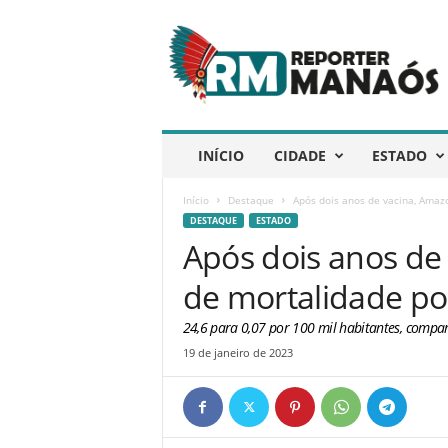
R
e
p
ó
r
t
e
INÍCIO
CIDADE
ESTADO
r
M
Início
Destaque
Após dois anos de vacina, Amazo
a
DESTAQUE
ESTADO
n
Após dois anos de
a
ó
de mortalidade por
s
24,6 para 0,07 por 100 mil habitantes, compar
19 de janeiro de 2023