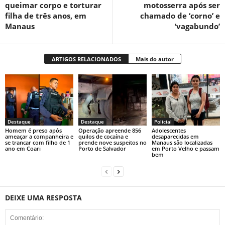
queimar corpo e torturar
motosserra após ser
filha de três anos, em
chamado de ‘corno’ e
Manaus
‘vagabundo’
ARTIGOS RELACIONADOS
Mais do autor
Destaque
Destaque
Policial
Homem é preso após
Operação apreende 856
Adolescentes
ameaçar a companheira e
quilos de cocaína e
desaparecidas em
se trancar com filho de 1
prende nove suspeitos no
Manaus são localizadas
ano em Coari
Porto de Salvador
em Porto Velho e passam
bem
DEIXE UMA RESPOSTA