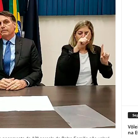
Se
Vôle
na E