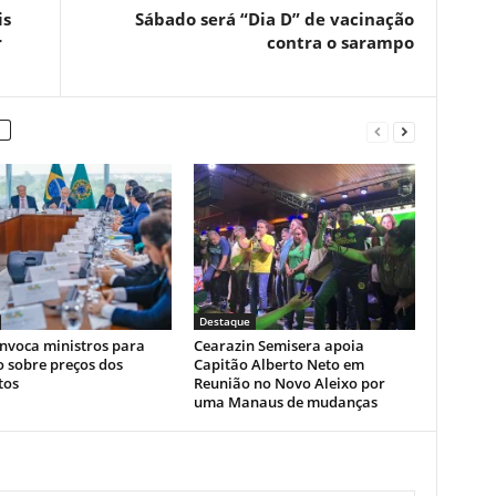
is
Sábado será “Dia D” de vacinação
r
contra o sarampo
Destaque
onvoca ministros para
Cearazin Semisera apoia
 sobre preços dos
Capitão Alberto Neto em
tos
Reunião no Novo Aleixo por
uma Manaus de mudanças