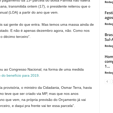
o pagamento da 13ª parcela do Bolsa Família não valerá
Reda
na, transmitida ontem (17), o presidente reiterou que o
Fest
nual (LOA) a partir do ano que vem.
agos
Reda
is sai gente do que entra. Mas temos uma massa ainda de
stado. E não é apenas dezembro agora, não. Como nos
Bras
o décimo terceiro”.
Sul-
Reda
Home
comp
1...
viou ao Congresso Nacional, na forma de uma medida
Reda
do benefício para 2019
.
a provisória, o ministro da Cidadania, Osmar Terra, havia
ano teve que ser criado via MP, mas que nos anos
o ano que vem, na própria previsão do Orçamento já vai
eiro, e daqui pra frente vai ter essa parcela”.