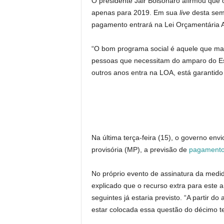
O presidente Jair Bolsonaro afirmou que 
apenas para 2019. Em sua
live
desta sema
pagamento entrará na Lei Orçamentária A
“O bom programa social é aquele que ma
pessoas que necessitam do amparo do E
outros anos entra na LOA, está garantido 
Na última terça-feira (15), o governo en
provisória (MP), a previsão de
pagamento 
No próprio evento de assinatura da medid
explicado que o recurso extra para este 
seguintes já estaria previsto. “A partir d
estar colocada essa questão do décimo terc