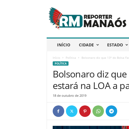
R
e
p
ó
r
t
e
INÍCIO
CIDADE
ESTADO
r
M
Início
Política
Bolsonaro diz que 13º do Bolsa Fam
a
POLÍTICA
n
Bolsonaro diz que 
a
ó
estará na LOA a pa
s
18 de outubro de 2019