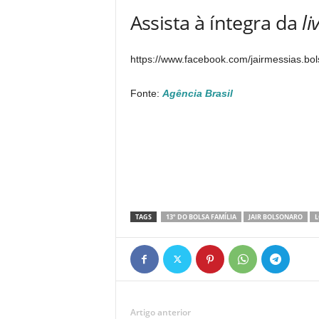
Assista à íntegra da
li
https://www.facebook.com/jairmessias.b
Fonte:
Agência Brasil
TAGS
13º DO BOLSA FAMÍLIA
JAIR BOLSONARO
L
Artigo anterior