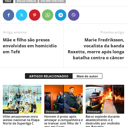
TAGS
BOLSA FAMÍLIA
DÉCIMO TERCEIRO
Artigo anterior
Próximo artigo
Mãe e filho são presos
Marie Fredriksson,
envolvidos em homicídio
vocalista da banda
em Tefé
Roxette, morre após longa
batalha contra o câncer
ARTIGOS RELACIONADOS
Mais do autor
Destaque
Destaque
Destaque
Vôlei amazonense mira
Homem é preso após
Barco explode durante
acesso nacional na Etapa
ameaçar a companheira e
abastecimento e é
Norte da Superliga C
se trancar com filho de 1
destruído por incêndio
ano em Coari
em Barcelos