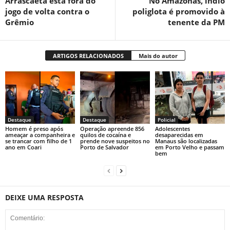
Arrascaeta está fora do
No Amazonas, índio
jogo de volta contra o
poliglota é promovido à
Grêmio
tenente da PM
ARTIGOS RELACIONADOS
Mais do autor
Destaque
Destaque
Policial
Homem é preso após
Operação apreende 856
Adolescentes
ameaçar a companheira e
quilos de cocaína e
desaparecidas em
se trancar com filho de 1
prende nove suspeitos no
Manaus são localizadas
ano em Coari
Porto de Salvador
em Porto Velho e passam
bem
DEIXE UMA RESPOSTA