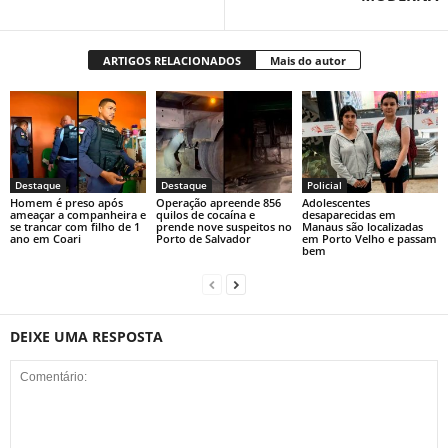
ARTIGOS RELACIONADOS
Mais do autor
Destaque
Destaque
Policial
Homem é preso após
Operação apreende 856
Adolescentes
ameaçar a companheira e
quilos de cocaína e
desaparecidas em
se trancar com filho de 1
prende nove suspeitos no
Manaus são localizadas
ano em Coari
Porto de Salvador
em Porto Velho e passam
bem
DEIXE UMA RESPOSTA