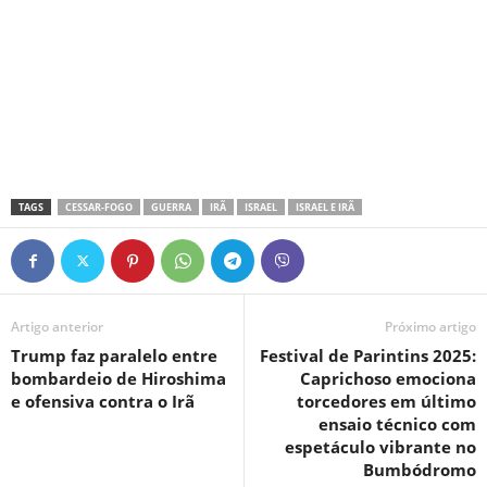
TAGS
CESSAR-FOGO
GUERRA
IRÃ
ISRAEL
ISRAEL E IRÃ
Artigo anterior
Próximo artigo
Trump faz paralelo entre
Festival de Parintins 2025:
bombardeio de Hiroshima
Caprichoso emociona
e ofensiva contra o Irã
torcedores em último
ensaio técnico com
espetáculo vibrante no
Bumbódromo