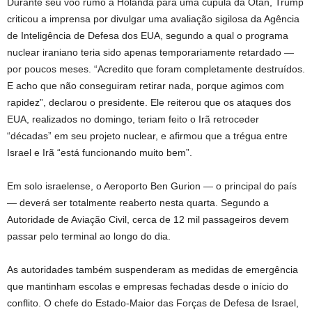
Durante seu voo rumo à Holanda para uma cúpula da Otan, Trump
criticou a imprensa por divulgar uma avaliação sigilosa da Agência
de Inteligência de Defesa dos EUA, segundo a qual o programa
nuclear iraniano teria sido apenas temporariamente retardado —
por poucos meses. “Acredito que foram completamente destruídos.
E acho que não conseguiram retirar nada, porque agimos com
rapidez”, declarou o presidente. Ele reiterou que os ataques dos
EUA, realizados no domingo, teriam feito o Irã retroceder
“décadas” em seu projeto nuclear, e afirmou que a trégua entre
Israel e Irã “está funcionando muito bem”.
Em solo israelense, o Aeroporto Ben Gurion — o principal do país
— deverá ser totalmente reaberto nesta quarta. Segundo a
Autoridade de Aviação Civil, cerca de 12 mil passageiros devem
passar pelo terminal ao longo do dia.
As autoridades também suspenderam as medidas de emergência
que mantinham escolas e empresas fechadas desde o início do
conflito. O chefe do Estado-Maior das Forças de Defesa de Israel,