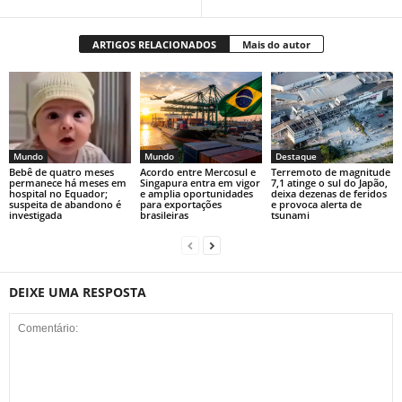
ARTIGOS RELACIONADOS
Mais do autor
Mundo
Mundo
Destaque
Bebê de quatro meses
Acordo entre Mercosul e
Terremoto de magnitude
permanece há meses em
Singapura entra em vigor
7,1 atinge o sul do Japão,
hospital no Equador;
e amplia oportunidades
deixa dezenas de feridos
suspeita de abandono é
para exportações
e provoca alerta de
investigada
brasileiras
tsunami
DEIXE UMA RESPOSTA