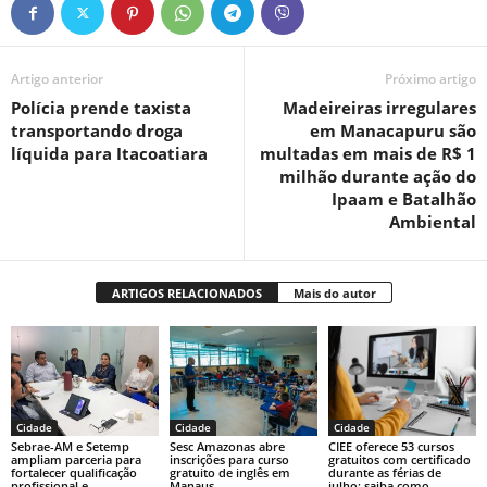
Artigo anterior
Próximo artigo
Polícia prende taxista
Madeireiras irregulares
transportando droga
em Manacapuru são
líquida para Itacoatiara
multadas em mais de R$ 1
milhão durante ação do
Ipaam e Batalhão
Ambiental
ARTIGOS RELACIONADOS
Mais do autor
Cidade
Cidade
Cidade
Sebrae-AM e Setemp
Sesc Amazonas abre
CIEE oferece 53 cursos
ampliam parceria para
inscrições para curso
gratuitos com certificado
fortalecer qualificação
gratuito de inglês em
durante as férias de
profissional e
Manaus
julho; saiba como