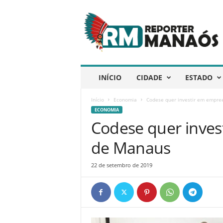
R
e
p
ó
r
t
e
INÍCIO
CIDADE
ESTADO
r
M
Início
Economia
Codese quer investir em empr
a
ECONOMIA
n
Codese quer inve
a
ó
de Manaus
s
22 de setembro de 2019