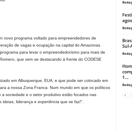
Reda
Fest
agos
Reda
 um novo programa voltado para empreendedores de
Bras
geração de vagas e ocupação na capital do Amazonas.
Sul-
m programa para levar o empreendedorismo para mais de
Reda
se Romero, que vem se destacando á frente do CODESE
Home
comp
1...
lizado em Albuquerque, EUA, e que pode ser colocado em
Reda
 para a nossa Zona Franca. Num mundo em que os políticos
 a sociedade e o setor produtivo estão focados nas
deias, liderança e experiência que se faz!”.