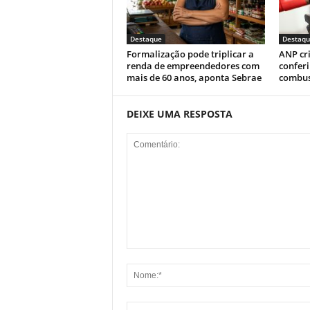
Destaque
Destaqu
Formalização pode triplicar a
ANP cr
renda de empreendedores com
conferi
mais de 60 anos, aponta Sebrae
combus
DEIXE UMA RESPOSTA