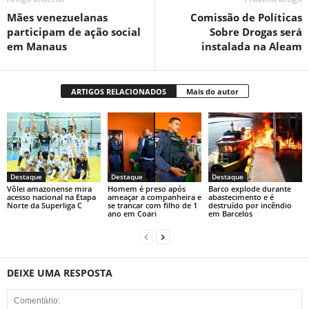
Mães venezuelanas
Comissão de Políticas
participam de ação social
Sobre Drogas será
em Manaus
instalada na Aleam
ARTIGOS RELACIONADOS
Mais do autor
Destaque
Destaque
Destaque
Vôlei amazonense mira
Homem é preso após
Barco explode durante
acesso nacional na Etapa
ameaçar a companheira e
abastecimento e é
Norte da Superliga C
se trancar com filho de 1
destruído por incêndio
ano em Coari
em Barcelos
DEIXE UMA RESPOSTA