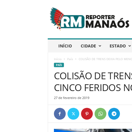
R
e
p
ó
r
t
e
INÍCIO
CIDADE
ESTADO
r
M
Início
País
COLISÃO DE TRENS DEIXA PELO MENO
a
PAÍS
n
COLISÃO DE TREN
a
ó
CINCO FERIDOS N
s
27 de fevereiro de 2019