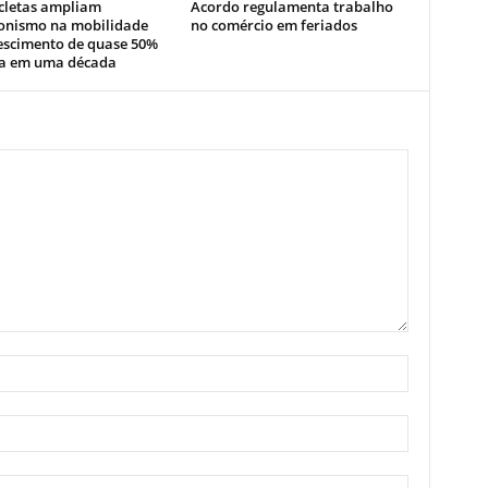
cletas ampliam
Acordo regulamenta trabalho
onismo na mobilidade
no comércio em feriados
escimento de quase 50%
ta em uma década