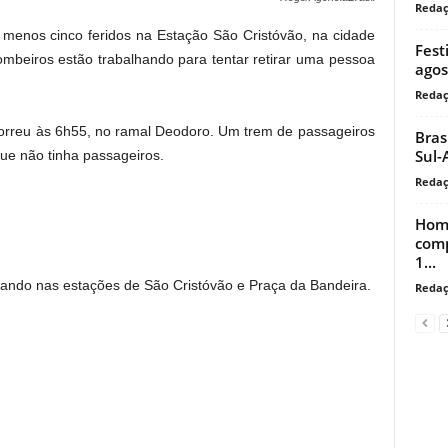
Reda
o menos cinco feridos na Estação São Cristóvão, na cidade
Fest
mbeiros estão trabalhando para tentar retirar uma pessoa
agos
Reda
correu às 6h55, no ramal Deodoro. Um trem de passageiros
Bras
Sul-
que não tinha passageiros.
Reda
Home
comp
1...
ando nas estações de São Cristóvão e Praça da Bandeira.
Reda