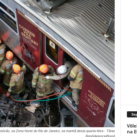
Se
Vôle
na E
tóvão, na Zona Norte do Rio de Janeiro, na manhã desta quarta-feira - Tânia
Regô/AgenciaBrasil