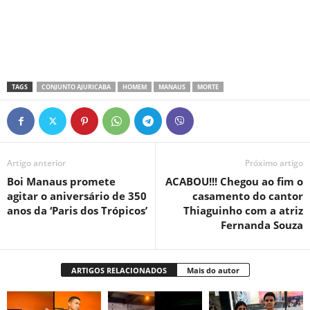
TAGS
CONJUNTO AJURICABA
HOMEM
MANAUS
MORTE
Artigo anterior
Próximo artigo
Boi Manaus promete
ACABOU!!! Chegou ao fim o
agitar o aniversário de 350
casamento do cantor
anos da ‘Paris dos Trópicos’
Thiaguinho com a atriz
Fernanda Souza
ARTIGOS RELACIONADOS
Mais do autor