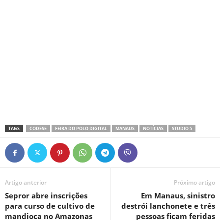
TAGS
CODESE
FEIRA DO POLO DIGITAL
MANAUS
NOTÍCIAS
STUDIO 5
Artigo anterior
Próximo artigo
Sepror abre inscrições
Em Manaus, sinistro
para curso de cultivo de
destrói lanchonete e três
mandioca no Amazonas
pessoas ficam feridas