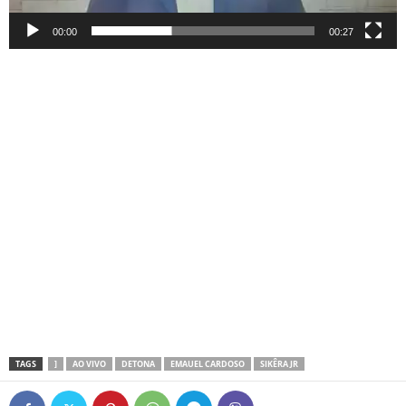
00:00
00:27
TAGS
]
AO VIVO
DETONA
EMAUEL CARDOSO
SIKÊRA JR