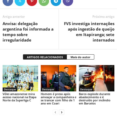
Artigo anterior
Próximo artigo
Anvisa: delegação
FVS investiga internações
argentina foi informada a
após ingestão de queijo
tempo sobre
em Itapiranga; sete
irregularidade
internados
ARTIGOS RELACIONADOS
Mais do autor
Destaque
Destaque
Destaque
Vôlei amazonense mira
Homem é preso após
Barco explode durante
acesso nacional na Etapa
ameaçar a companheira e
abastecimento e é
Norte da Superliga C
se trancar com filho de 1
destruído por incêndio
ano em Coari
em Barcelos