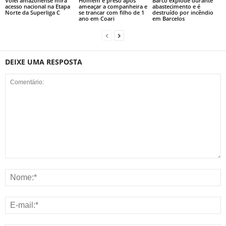
Vôlei amazonense mira
Homem é preso após
Barco explode durante
acesso nacional na Etapa
ameaçar a companheira e
abastecimento e é
Norte da Superliga C
se trancar com filho de 1
destruído por incêndio
ano em Coari
em Barcelos
DEIXE UMA RESPOSTA