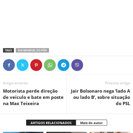
TAGS
DIA MUNDIAL DO PÃO
Artigo anterior
Próximo artigo
Motorista perde direção
Jair Bolsonaro nega ‘lado A
de veiculo e bate em poste
ou lado B’, sobre situação
na Max Teixeira
do PSL
ARTIGOS RELACIONADOS
Mais do autor