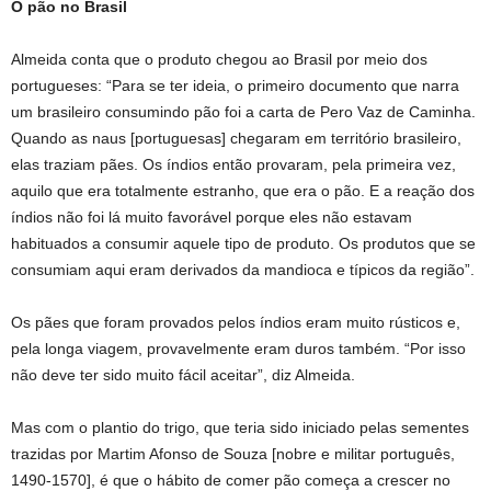
O pão no Brasil
Almeida conta que o produto chegou ao Brasil por meio dos
portugueses: “Para se ter ideia, o primeiro documento que narra
um brasileiro consumindo pão foi a carta de Pero Vaz de Caminha.
Quando as naus [portuguesas] chegaram em território brasileiro,
elas traziam pães. Os índios então provaram, pela primeira vez,
aquilo que era totalmente estranho, que era o pão. E a reação dos
índios não foi lá muito favorável porque eles não estavam
habituados a consumir aquele tipo de produto. Os produtos que se
consumiam aqui eram derivados da mandioca e típicos da região”.
Os pães que foram provados pelos índios eram muito rústicos e,
pela longa viagem, provavelmente eram duros também. “Por isso
não deve ter sido muito fácil aceitar”, diz Almeida.
Mas com o plantio do trigo, que teria sido iniciado pelas sementes
trazidas por Martim Afonso de Souza [nobre e militar português,
1490-1570], é que o hábito de comer pão começa a crescer no