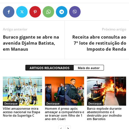
Artigo anterior
Próximo artigo
Buraco gigante se abre na
Receita abre consulta ao
avenida Djalma Batista,
7º lote de restituição do
em Manaus
Imposto de Renda
ARTIGOS RELACIONADOS
Mais do autor
Destaque
Destaque
Destaque
Vôlei amazonense mira
Homem é preso após
Barco explode durante
acesso nacional na Etapa
ameaçar a companheira e
abastecimento e é
Norte da Superliga C
se trancar com filho de 1
destruído por incêndio
ano em Coari
em Barcelos