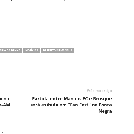
ARIA DA PENHA
NOTÍCIAS
PREFEITO DE MANAUS
Próximo artigo
o na
Partida entre Manaus FC e Brusque
n-AM
será exibida em “Fan Fest” na Ponta
Negra