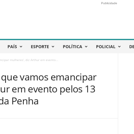
Publicidade
PAÍS
ESPORTE
POLÍTICA
POLICIAL
D
ipar mulheres’, diz Arthur em evento...
o que vamos emancipar
hur em evento pelos 13
 da Penha