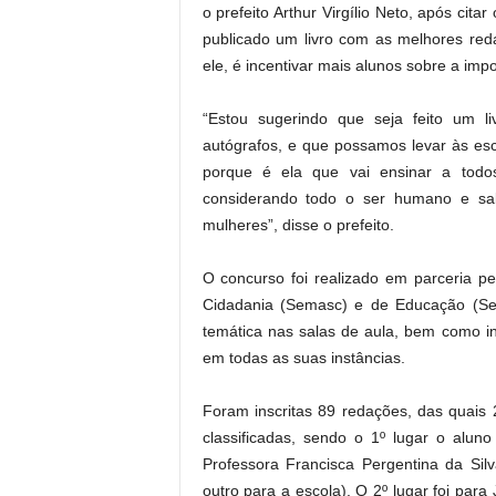
o prefeito Arthur Virgílio Neto, após cit
publicado um livro com as melhores reda
ele, é incentivar mais alunos sobre a imp
“Estou sugerindo que seja feito um 
autógrafos, e que possamos levar às esc
porque é ela que vai ensinar a todos
considerando todo o ser humano e s
mulheres”, disse o prefeito.
O concurso foi realizado em parceria pel
Cidadania (Semasc) e de Educação (Sem
temática nas salas de aula, bem como in
em todas as suas instâncias.
Foram inscritas 89 redações, das quais
classificadas, sendo o 1º lugar o alun
Professora Francisca Pergentina da Sil
outro para a escola). O 2º lugar foi par