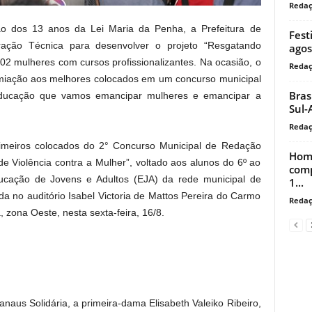
Reda
 dos 13 anos da Lei Maria da Penha, a Prefeitura de
Fest
ção Técnica para desenvolver o projeto “Resgatando
agos
402 mulheres com cursos profissionalizantes. Na ocasião, o
Reda
premiação aos melhores colocados em um concurso municipal
Bras
ducação que vamos emancipar mulheres e emancipar a
Sul-
Reda
rimeiros colocados do 2° Concurso Municipal de Redação
Home
e Violência contra a Mulher”, voltado aos alunos do 6º ao
comp
ucação de Jovens e Adultos (EJA) da rede municipal de
1...
a no auditório Isabel Victoria de Mattos Pereira do Carmo
Reda
 zona Oeste, nesta sexta-feira, 16/8.
us Solidária, a primeira-dama Elisabeth Valeiko Ribeiro,