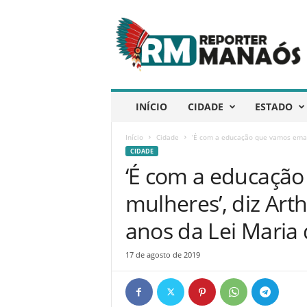
R
e
p
ó
r
t
e
INÍCIO
CIDADE
ESTADO
r
M
Início
Cidade
‘É com a educação que vamos emanc
a
CIDADE
n
‘É com a educaçã
a
ó
mulheres’, diz Art
s
anos da Lei Maria
17 de agosto de 2019