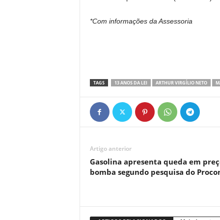
*Com informações da Assessoria
TAGS
13 ANOS DA LEI
ARTHUR VIRGÍLIO NETO
M
Artigo anterior
Gasolina apresenta queda em preç
bomba segundo pesquisa do Proco