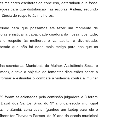
ar os melhores escritores do concurso, determinou que fosse
ções para que distribuição nas escolas. A ideia, segundo
ortância do respeito às mulheres.
livrinho para que possamos até fazer um momento de
olas e instigar a capacidade criadora da nossa juventude,
 o respeito às mulheres e vai aceitar a diversidade,
abendo que não há nada mais meigo para nós que as
as secretarias Municipais da Mulher, Assistência Social e
ed), e teve o objetivo de fomentar discussões sobre a
formar e estimular o combate à violência contra a mulher
 29 foram selecionadas pela comissão julgadora e 3 foram
o David dos Santos Silva, do 9º ano da escola municipal
va, no Zumbi, zona Leste; (ganhou um laptop para ele e
a Jhennifer Thaynara Passos, do 9º ano da escola municipal