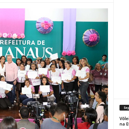
Se
Vôle
na E