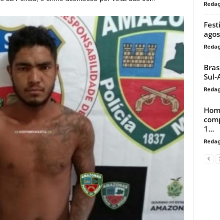
Reda
Fest
agos
Reda
Bras
Sul-
Reda
Home
comp
1...
Reda