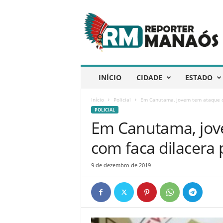
R
e
p
ó
r
t
e
INÍCIO
CIDADE
ESTADO
r
M
Início
Policial
Em Canutama, jovem tem ataque de
a
POLICIAL
n
Em Canutama, jove
a
ó
com faca dilacer
s
9 de dezembro de 2019