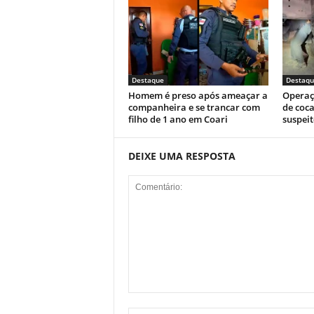
Destaque
Destaqu
Homem é preso após ameaçar a
Operaç
companheira e se trancar com
de coca
filho de 1 ano em Coari
suspeit
DEIXE UMA RESPOSTA