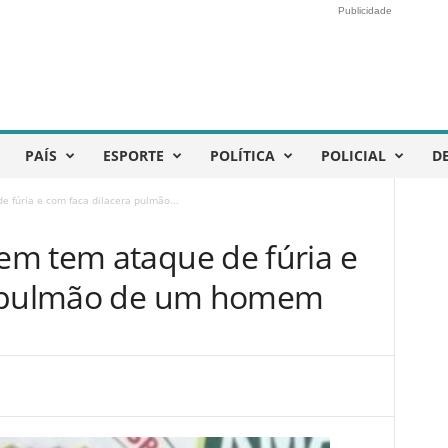
Publicidade
PAÍS
ESPORTE
POLÍTICA
POLICIAL
D
 fúria e com faca dilacera pulmão...
m tem ataque de fúria e
a pulmão de um homem