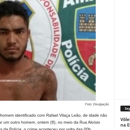
Foto: Divulgação
Se
homem identificado com Rafael Vilaça Leão, de idade não
Vôle
ear um outro homem, ontem (8), no meio da Rua Aloísio
na E
 da Polícia, o crime aconteceu por volta das 00h.