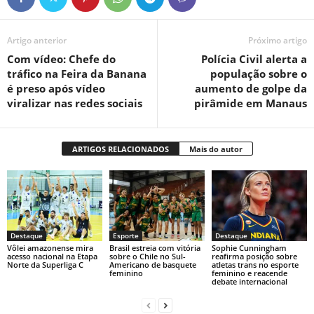
Artigo anterior
Próximo artigo
Com vídeo: Chefe do
Polícia Civil alerta a
tráfico na Feira da Banana
população sobre o
é preso após vídeo
aumento de golpe da
viralizar nas redes sociais
pirâmide em Manaus
ARTIGOS RELACIONADOS
Mais do autor
Destaque
Esporte
Destaque
Vôlei amazonense mira
Brasil estreia com vitória
Sophie Cunningham
acesso nacional na Etapa
sobre o Chile no Sul-
reafirma posição sobre
Norte da Superliga C
Americano de basquete
atletas trans no esporte
feminino
feminino e reacende
debate internacional