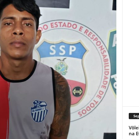
Se
Vôle
na E