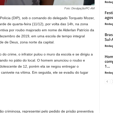
Reda
Foto: Divulgação/PC-AM
Fest
agos
 de Polícia (DIP), sob o comando do delegado Torquato Mozer,
Reda
tarde de quarta-feira (11/12), por volta das 14h, na zona
entiva por roubo majorado em nome de Alderlan Patrício da
Bras
e dezembro de 2019, em uma escola de tempo integral
Sul-
de de Deus, zona norte da capital.
Reda
 do crime, o infrator pulou o muro da escola e se dirigiu a
Home
ando no pátio do local. O homem anunciou o roubo e
comp
1...
dolescente de 12, porém ela se negou entregar o
 canivete na vítima. Em seguida, ele se evadiu do lugar
Reda
 criminosa, representei pelo pedido de prisão preventiva