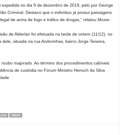
oi expedida no dia 9 de dezembro de 2019, pelo juiz George
ntão Criminal. Destaco que o indivíduo já possui passagens
legal de arma de fogo e tráfico de drogas,” relatou Mozer.
prisão de Alderlan foi efetuada na tarde de ontem (11/12), no
 dele, situada na rua Andorinhas, bairro Jorge Teixeira,
or roubo majorado. Ao término dos procedimentos cabíveis
audiência de custódia no Fórum Ministro Henoch da Silva
idade.
ICIA
PRESO