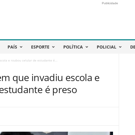
Publicidade
PAÍS
ESPORTE
POLÍTICA
POLICIAL
D
ola e roubou celular de estudante é...
 que invadiu escola e
 estudante é preso