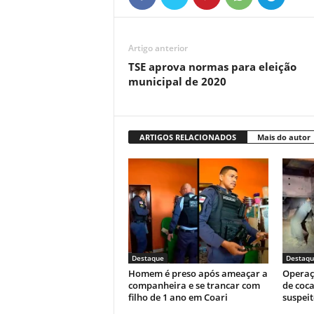
Artigo anterior
TSE aprova normas para eleição
municipal de 2020
ARTIGOS RELACIONADOS
Mais do autor
Destaque
Destaqu
Homem é preso após ameaçar a
Operaç
companheira e se trancar com
de coca
filho de 1 ano em Coari
suspeit