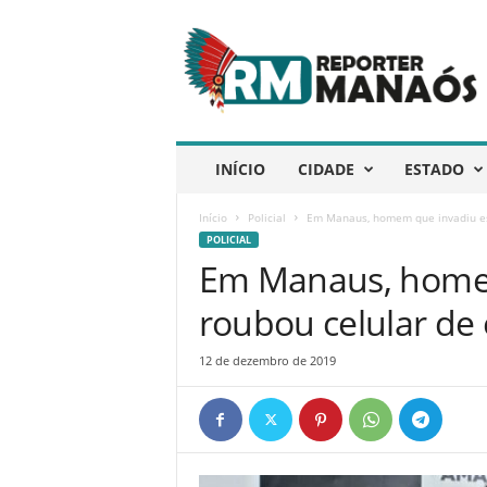
R
e
p
ó
r
t
e
INÍCIO
CIDADE
ESTADO
r
M
Início
Policial
Em Manaus, homem que invadiu esc
a
POLICIAL
n
Em Manaus, homem
a
ó
roubou celular de
s
12 de dezembro de 2019