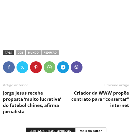
TAGS
CO2
MUNDO
REDUÇAO
Artigo anterior
Próximo artigo
Jorge Jesus recebe
Criador da WWW propõe
proposta ‘muito lucrativa’
contrato para “consertar”
do futebol chinês, afirma
internet
jornalista
ARTIGOS RELACIONADOS
Mais do autor