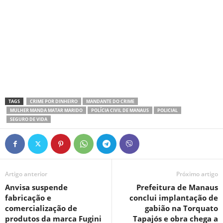
TAGS
CRIME POR DINHEIRO
MANDANTE DO CRIME
MULHER MANDA MATAR MARIDO
POLÍCIA CIVIL DE MANAUS
POLICIAL
SEGURO DE VIDA
Artigo anterior
Próximo artigo
Anvisa suspende
Prefeitura de Manaus
fabricação e
conclui implantação de
comercialização de
gabião na Torquato
produtos da marca Fugini
Tapajós e obra chega a