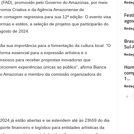
Reda
 (FAD), promovido pelo Governo do Amazonas, por meio
onomia Criativa e da Agência Amazonense de
Fest
m contagem regressiva para sua 12ª edição. O evento visa
agos
mas e estilos, a seleção de projetos que participarão do
Reda
 agosto de 2024.
Bras
lta sua importância para a fomentação da cultura local. “O
Sul-
rma essencial para a expressão artística e o
Reda
 ansiosos para receber propostas inovadoras que
Home
orcionem experiências únicas ao público”, afirma Bianca
comp
 do Amazonas e membro da comissão organizadora do
1...
Reda
8/2024 já estão abertas e se estendem até às 23h59 do dia
orte financeiro e logístico para entidades artísticas da