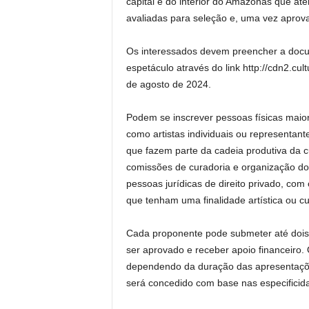
capital e do interior do Amazonas que ate
avaliadas para seleção e, uma vez aprov
Os interessados devem preencher a docu
espetáculo através do link http://cdn2.cul
de agosto de 2024.
Podem se inscrever pessoas físicas maio
como artistas individuais ou representan
que fazem parte da cadeia produtiva da c
comissões de curadoria e organização do 
pessoas jurídicas de direito privado, co
que tenham uma finalidade artística ou c
Cada proponente pode submeter até dois p
ser aprovado e receber apoio financeiro. O
dependendo da duração das apresentações
será concedido com base nas especificid