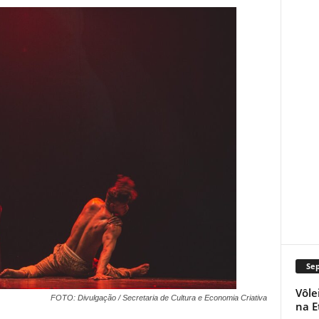
Se
Vôle
FOTO: Divulgação / Secretaria de Cultura e Economia Criativa
na E