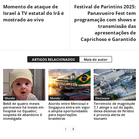
Momento de ataque de
Festival de Parintins 2025:
Israel à TV estatal do Irã é
Panavueiro Fest tem
mostrado ao vivo
programação com shows e
transmissão das
apresentações de
Caprichoso e Garantido
ARTIGOS RELACIONADOS
Mais do autor
Mundo
Mundo
Destaque
Bebê de quatro meses
Acordo entre Mercosul e
Terremoto de magnitude
permanece há meses em
Singapura entra em vigor
7,1 atinge o sul do Japão,
hospital no Equador;
e amplia oportunidades
deixa dezenas de feridos
suspeita de abandono é
para exportações
e provoca alerta de
investigada
brasileiras
tsunami