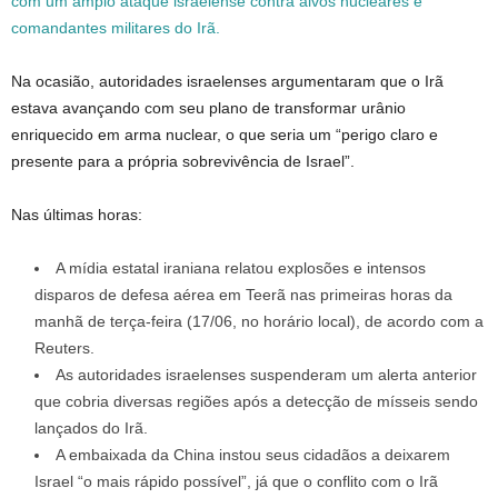
com um amplo ataque israelense contra alvos nucleares e
comandantes militares do Irã.
Na ocasião, autoridades israelenses argumentaram que o Irã
estava avançando com seu plano de transformar urânio
enriquecido em arma nuclear, o que seria um “perigo claro e
presente para a própria sobrevivência de Israel”.
Nas últimas horas:
A mídia estatal iraniana relatou explosões e intensos
disparos de defesa aérea em Teerã nas primeiras horas da
manhã de terça-feira (17/06, no horário local), de acordo com a
Reuters.
As autoridades israelenses suspenderam um alerta anterior
que cobria diversas regiões após a detecção de mísseis sendo
lançados do Irã.
A embaixada da China instou seus cidadãos a deixarem
Israel “o mais rápido possível”, já que o conflito com o Irã