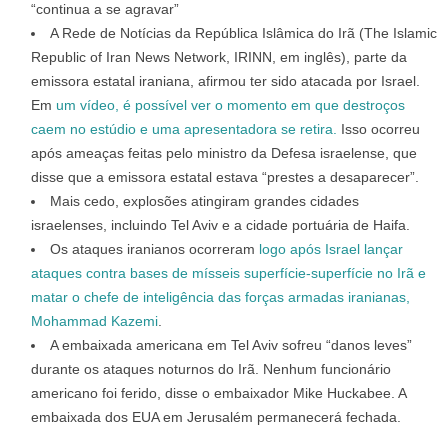
“continua a se agravar”
A Rede de Notícias da República Islâmica do Irã (The Islamic
Republic of Iran News Network, IRINN, em inglês), parte da
emissora estatal iraniana, afirmou ter sido atacada por Israel.
Em
um vídeo, é possível ver o momento em que destroços
caem no estúdio e uma apresentadora se retira.
Isso ocorreu
após ameaças feitas pelo ministro da Defesa israelense, que
disse que a emissora estatal estava “prestes a desaparecer”.
Mais cedo, explosões atingiram grandes cidades
israelenses, incluindo Tel Aviv e a cidade portuária de Haifa.
Os ataques iranianos ocorreram
logo após Israel lançar
ataques contra bases de mísseis superfície-superfície no Irã e
matar o chefe de inteligência das forças armadas iranianas,
Mohammad Kazemi
.
A embaixada americana em Tel Aviv sofreu “danos leves”
durante os ataques noturnos do Irã. Nenhum funcionário
americano foi ferido, disse o embaixador Mike Huckabee. A
embaixada dos EUA em Jerusalém permanecerá fechada.