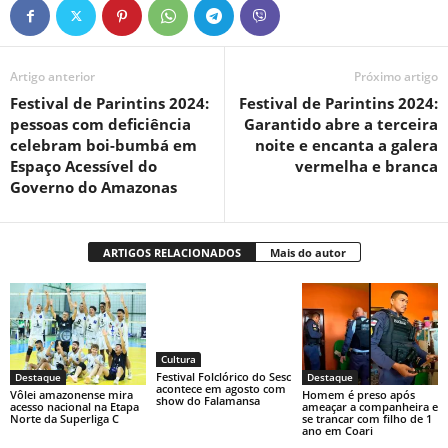
Artigo anterior
Próximo artigo
Festival de Parintins 2024:
Festival de Parintins 2024:
pessoas com deficiência
Garantido abre a terceira
celebram boi-bumbá em
noite e encanta a galera
Espaço Acessível do
vermelha e branca
Governo do Amazonas
ARTIGOS RELACIONADOS
Mais do autor
Cultura
Festival Folclórico do Sesc
Destaque
Destaque
acontece em agosto com
Vôlei amazonense mira
Homem é preso após
show do Falamansa
acesso nacional na Etapa
ameaçar a companheira e
Norte da Superliga C
se trancar com filho de 1
ano em Coari