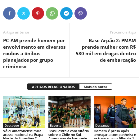
Artigo anterior
Próximo artigo
PC-AM prende homem por
Base Arpão 2: PMAM
envolvimento em diversos
prende mulher com R$
roubos a ônibus
580 mil em drogas dentro
planejados por grupo
de embarcação
criminoso
ARTIGOS RELACIONADOS
Mais do autor
Destaque
Esporte
Destaque
Vôlei amazonense mira
Brasil estreia com vitória
Homem é preso após
acesso nacional na Etapa
sobre o Chile no Sul-
ameaçar a companheira e
Norte da Superliga C
Americano de basquete
se trancar com filho de 1