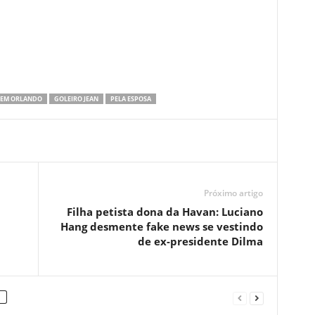
EM ORLANDO
GOLEIRO JEAN
PELA ESPOSA
Próximo artigo
Filha petista dona da Havan: Luciano
Hang desmente fake news se vestindo
de ex-presidente Dilma