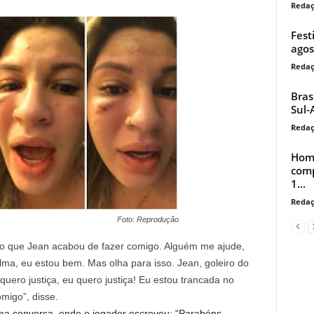
Reda
Fest
agos
Reda
Bras
Sul-
Reda
Home
comp
1...
Reda
Foto: Reprodução
 o que Jean acabou de fazer comigo. Alguém me ajude,
ma, eu estou bem. Mas olha para isso. Jean, goleiro do
quero justiça, eu quero justiça! Eu estou trancada no
migo”, disse.
ma conversa, onde o jogador escreveu: “Parabéns.