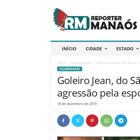
R
e
p
ó
r
t
e
INÍCIO
CIDADE
ESTADO
r
M
Início
Celebridades
Goleiro Jean, do São Paulo,
a
CELEBRIDADES
n
Goleiro Jean, do S
a
ó
agressão pela esp
s
18 de dezembro de 2019