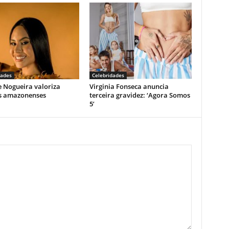
dades
Celebridades
e Nogueira valoriza
Virginia Fonseca anuncia
as amazonenses
terceira gravidez: ‘Agora Somos
5’