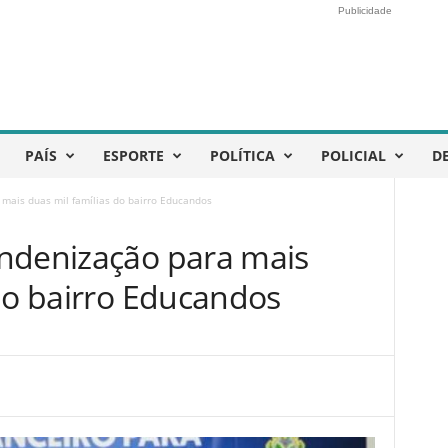
Publicidade
PAÍS
ESPORTE
POLÍTICA
POLICIAL
D
mais duas mil famílias do bairro Educandos
ndenização para mais
 do bairro Educandos