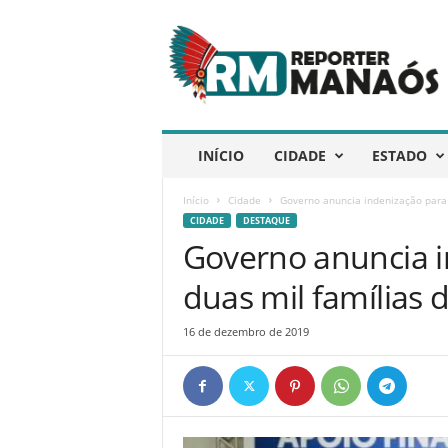
R
e
p
ó
r
t
e
INÍCIO
CIDADE
ESTADO
r
M
Início
Cidade
Governo anuncia indenização para 
a
CIDADE
DESTAQUE
n
Governo anuncia i
a
ó
duas mil famílias
s
16 de dezembro de 2019