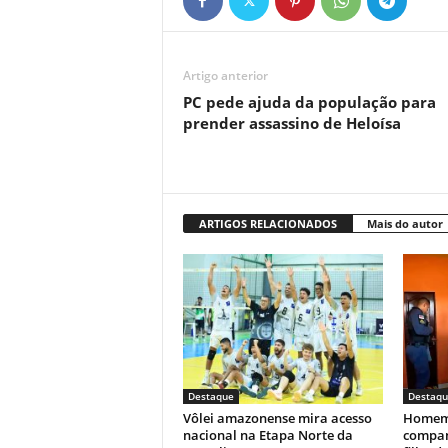
Artigo anterior
PC pede ajuda da população para
prender assassino de Heloísa
ARTIGOS RELACIONADOS
Mais do autor
Destaque
Destaqu
Vôlei amazonense mira acesso
Homem 
nacional na Etapa Norte da
compan