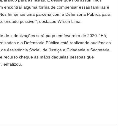
reparando para as festas. E desde que nós assumimos
 encontrar alguma forma de compensar essas famílias e
Nós firmamos uma parceria com a Defensoria Pública para
eleridade possível”, destacou Wilson Lima.
te de indenizações será pago em fevereiro de 2020. “Há,
nizadas e a Defensoria Pública está realizando audiências
e Assistência Social, de Justiça e Cidadania e Secretaria
sse recurso chegue às mãos daquelas pessoas que
 enfatizou.