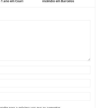
e 1 ano em Coari
incêndio em Barcelos
egador para a próxima vez que eu comentar.