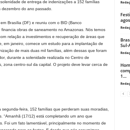
 solenidade de entrega de indenizações a 152 famílias
Reda
 em dezembro do ano passado.
Fest
agos
em Brasília (DF) e reuniu com o BID (Banco
Reda
e financia obras de saneamento no Amazonas. Nós temos
 com relação a investimentos e recuperação de áreas que
Bras
e, em janeiro, comece um estudo para a implantação de
Sul-
zação de mais duas mil famílias, além dessas que foram
Reda
ador, durante a solenidade realizada no Centro de
Home
ona centro-sul da capital. O projeto deve levar cerca de
comp
1...
Reda
 segunda-feira, 152 famílias que perderam suas moradias,
s. “Amanhã (17/12) está completando um ano que
s. Foi um fato lamentável, principalmente no momento de