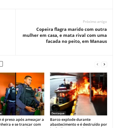
Próximo artigo
Copeira flagra marido com outra
mulher em casa, e mata rival com uma
facada no peito, em Manaus
e
Destaque
é preso após ameaçar a
Barco explode durante
heira e se trancar com
abastecimento e é destruído por