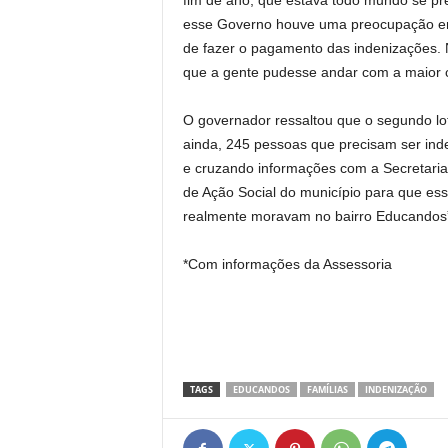
fim de ano, que estava todo mundo se p
esse Governo houve uma preocupação em
de fazer o pagamento das indenizações. 
que a gente pudesse andar com a maior c
O governador ressaltou que o segundo lo
ainda, 245 pessoas que precisam ser inde
e cruzando informações com a Secretaria d
de Ação Social do município para que e
realmente moravam no bairro Educandos”,
*Com informações da Assessoria
TAGS
EDUCANDOS
FAMÍLIAS
INDENIZAÇÃO