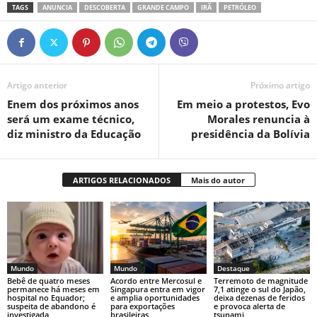
TAGS
ANUNCIA
DESCOBERTA
GRANDE CAMPO
IRÃ
PETRÓLEO
Artigo anterior
Próximo artigo
Enem dos próximos anos
Em meio a protestos, Evo
será um exame técnico,
Morales renuncia à
diz ministro da Educação
presidência da Bolívia
ARTIGOS RELACIONADOS
Mais do autor
Mundo
Mundo
Destaque
Bebê de quatro meses
Acordo entre Mercosul e
Terremoto de magnitude
permanece há meses em
Singapura entra em vigor
7,1 atinge o sul do Japão,
hospital no Equador;
e amplia oportunidades
deixa dezenas de feridos
suspeita de abandono é
para exportações
e provoca alerta de
investigada
brasileiras
tsunami