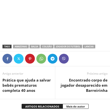
TAGS
AMAZONAS
BALSA
COLISÃO
JOGADOR DE FUTEBOL
LANCHA
Artigo anterior
Próximo artigo
Prática que ajuda a salvar
Encontrado corpo de
bebês prematuros
jogador desaparecido em
completa 40 anos
Barreirinha
ARTIGOS RELACIONADOS
Mais do autor