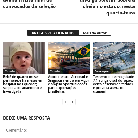
convocados da seleção
cheia no estado, nesta
quarta-feira
ARTIGOS RELACIONADOS
Mais do autor
Mundo
Mundo
Destaque
Bebê de quatro meses
Acordo entre Mercosul e
Terremoto de magnitude
permanece há meses em
Singapura entra em vigor
7,1 atinge o sul do Japão,
hospital no Equador;
e amplia oportunidades
deixa dezenas de feridos
suspeita de abandono é
para exportações
e provoca alerta de
investigada
brasileiras
tsunami
DEIXE UMA RESPOSTA