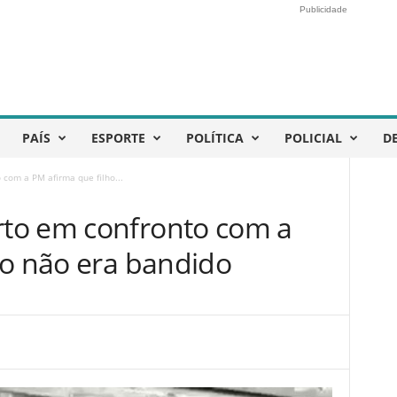
Publicidade
PAÍS
ESPORTE
POLÍTICA
POLICIAL
D
com a PM afirma que filho...
to em confronto com a
ho não era bandido