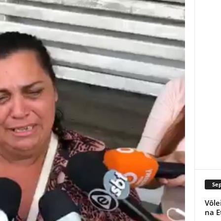
Se
Vôle
na E