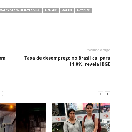
MÃE CHORA NA FRENTE DO IML
MANAUS
MORTES
NOTÍCIAS
Próximo artigo
com
Taxa de desemprego no Brasil cai para
e
11,8%, revela IBGE