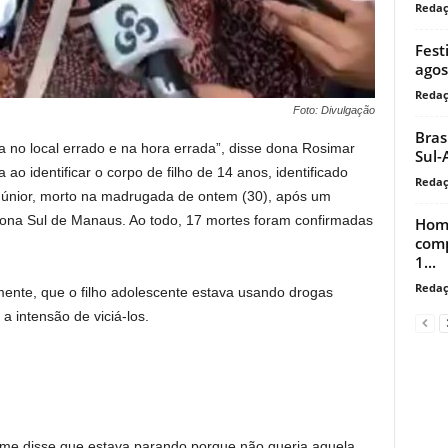
Reda
Fest
agos
Reda
Foto: Divulgação
Bras
ava no local errado e na hora errada”, disse dona Rosimar
Sul-
 ao identificar o corpo de filho de 14 anos, identificado
Reda
Júnior, morto na madrugada de ontem (30), após um
Zona Sul de Manaus. Ao todo, 17 mortes foram confirmadas
Home
comp
1...
Reda
ente, que o filho adolescente estava usando drogas
 a intensão de viciá-los.
 me disse que estava parando porque não queria aquela