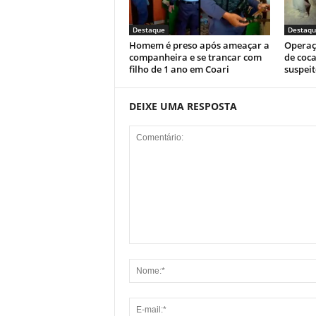
Destaque
Destaqu
Homem é preso após ameaçar a
Operaç
companheira e se trancar com
de coca
filho de 1 ano em Coari
suspeit
DEIXE UMA RESPOSTA