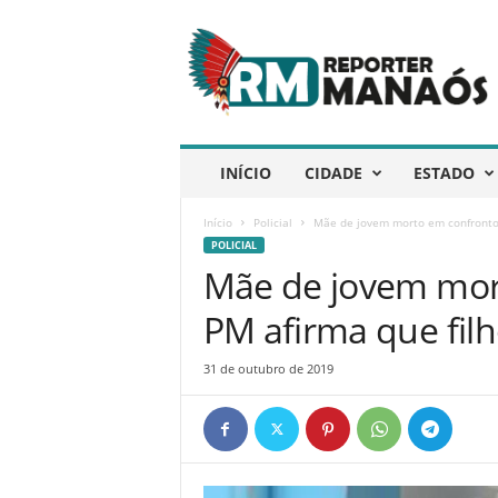
R
e
p
ó
r
t
e
INÍCIO
CIDADE
ESTADO
r
M
Início
Policial
Mãe de jovem morto em confronto 
a
POLICIAL
n
Mãe de jovem mor
a
ó
PM afirma que fil
s
31 de outubro de 2019