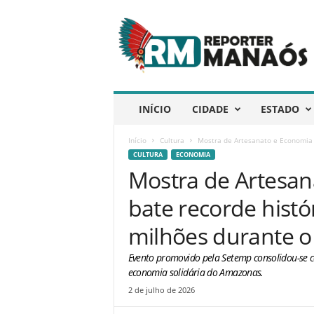
R
e
p
ó
r
t
e
INÍCIO
CIDADE
ESTADO
r
M
Início
Cultura
Mostra de Artesanato e Economia S
a
CULTURA
ECONOMIA
n
Mostra de Artesan
a
ó
bate recorde hist
s
milhões durante o 
Evento promovido pela Setemp consolidou-se c
economia solidária do Amazonas.
2 de julho de 2026