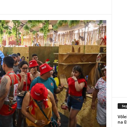
Se
Vôle
na E