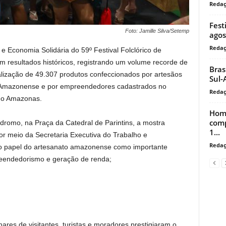
Reda
Fest
Foto: Jamille Silva/Setemp
agos
Reda
e Economia Solidária do 59º Festival Folclórico de
m resultados históricos, registrando um volume recorde de
Bras
ização de 49.307 produtos confeccionados por artesãos
Sul-
 Amazonense e por empreendedores cadastrados no
Reda
do Amazonas.
Home
comp
ódromo, na Praça da Catedral de Parintins, a mostra
1...
 meio da Secretaria Executiva do Trabalho e
Reda
o papel do artesanato amazonense como importante
preendedorismo e geração de renda;
ares de visitantes, turistas e moradores prestigiaram o