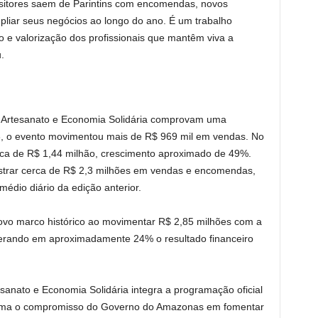
positores saem de Parintins com encomendas, novos
pliar seus negócios ao longo do ano. É um trabalho
o e valorização dos profissionais que mantêm viva a
.
e Artesanato e Economia Solidária comprovam uma
3, o evento movimentou mais de R$ 969 mil em vendas. No
rca de R$ 1,44 milhão, crescimento aproximado de 49%.
strar cerca de R$ 2,3 milhões em vendas e encomendas,
édio diário da edição anterior.
ovo marco histórico ao movimentar R$ 2,85 milhões com a
perando em aproximadamente 24% o resultado financeiro
anato e Economia Solidária integra a programação oficial
eafirma o compromisso do Governo do Amazonas em fomentar